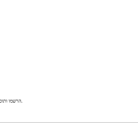
הרשמו ותוכלו להנות כבר עכשיו מגישה חופשית לכל הפעילויות באתר לתקופת היכרות.